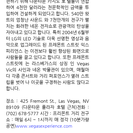
현하기 위해 다운타운 카지노 호 텔들이 연합
하여 4천만 달러라는 천문학적인 금액을 투
입하여 건설하게 되었다고 합니다. 540만 왓
트의 엄청난 사운드 와 7천만개의 전구가 펼
치는 화려한 네온 전자쇼로 관광객의 탄성을
자아내고 있다고 합니다. 특히 2004년 6월부
터 LG의 LED 기술로 더욱 선명한 영상과 음
악으로 업그레이드 된 프레몬트 스트릿 익스
피리언스 는 이전보다 훨씬 향상된 화면으로
사람들을 끌고 있다고 합니다. 또한 프레몬트
스트릿에 는 라스베가스의 상징 인 Vegas
Vic의 사인과 네온 박물관이 있으며, 매월마
다 각종 콘서트와 거리 퍼포먼스가 열려 스트
립을 벗어 나 이곳을 구경하는 사람도 많다고
합니다.
장소 : 425 Fremont St., Las Vegas, NV
89109
(다운타운 플라자 호텔 근처)
전화 :
(702) 678-5777
시간 : 프리몬트 거리 전구
쇼 : 매일 6시 ~ 1시까지 매 정각 (10분가량
공연)
www.vegasexperience.com