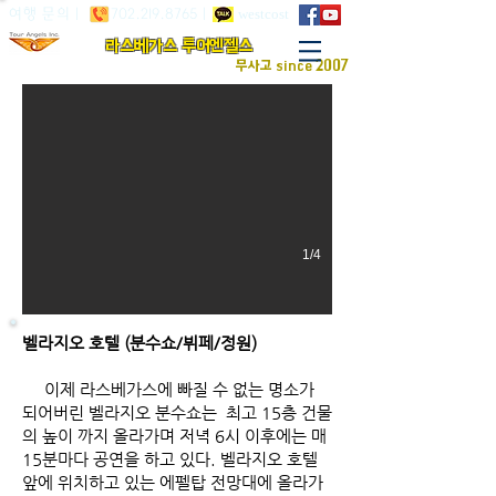
westcost
여행 문의 |
702.219.8765
|
베네시언 호텔
​라스베가스 투어엔젤스
무료 연주
무사고 since 2007
1/4
벨라지오 호텔 (분수쇼/
뷔페
/정원)
이제 라스베가스에 빠질 수 없는 명소가
되어버린 벨라지오 분수쇼는 최고 15층 건물
의 높이 까지 올라가며 저녁 6시 이후에는 매
15분마다 공연을 하고 있다. 벨라지오 호텔
앞에 위치하고 있는 에펠탑 전망대에 올라가