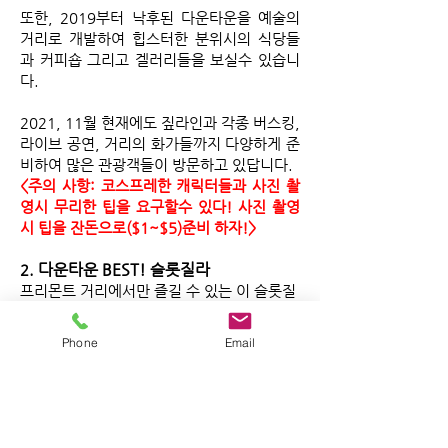
​또한, 2019부터 낙후된 다운타운을 예술의
거리로 개발하여 힙스터한 분위시의 식당들
과 커피숍 그리고 겔러리들을 보실수 있습니
다.
2021, 11월 현재에도 짚라인과 각종 버스킹,
라이브 공연, 거리의 화가들까지 다양하게 준
비하여 많은 관광객들이 방문하고 있답니다.
<주의 사항: 코스프레한 캐릭터들과 사진 촬
영시 무리한 팁을 요구할수 있다! 사진 촬영
시 팁을 잔돈으로($1~$5)준비 하자!>
다운타운 BEST! 슬롯질라
2.
프리몬트 거리에서만 즐길 수 있는 이 슬롯질
라 짚라인은 다운타운 프리몬트 스트리트의
LED 돔 천장을 가로 지르며 스피드를 즐기는
Phone
Email
레포츠이다. 전체길이는 260미터로 33미터
와 22미터 높이의 코스로 나뉘어진다. 22미
터 슬롯질라를 로어짚라인이라고 부르며 앉
은 자세로 줄에 매달려 가는 방식이고, 33미
터 높이의 슬롯질라는 어퍼 짚라인은 슈퍼맨