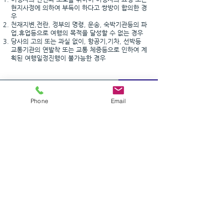
현지사정에 의하여 부득이 하다고 쌍방이 합의한 경
우
천재지변,전란, 정부의 명령, 운송, 숙박기관등의 파
업,휴업등으로 여행의 목적을 달성할 수 없는 경우
당사의 고의 또는 과실 없이, 항공기,기차, 선박등
교통기관의 연발착 또는 교통 체증등으로 인하여 계
획된 여행일정진행이 불가능한 경우
상품 특성
포함/불포함 사항
상세 일정표
공지 사항
Phone
Email
​미팅장소
호텔픽업 - 6:00AM 전후
(투어 하루 전 카카오톡이나 이메일로 정확한 픽업
시간을 공지합니다. 스트립(Las Vegas Blvd.) 호텔
정문에서 미팅 후 출발합니다.)
​[픽업/드랍안내]
​스트립호텔이 아닌 경우 꼭 예약시 사전에 문의 주
십시요. 픽업지가 너무 멀면 추가 비용이 발생 될수
있습니다.
여행시 유의사항