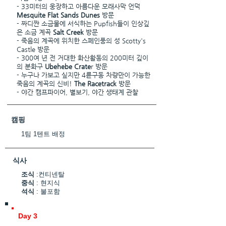
- 33미터의 웅장하고 아름다운 모래사막 언덕
Mesquite Flat Sands Dunes
방문
- 짜디짠 소금물에 서식하는 Pupfish들이 인상깊
은 소금 계곡
Salt Creek
방문
- 죽음의 계곡에 위치한 스페인풍의 성 Scotty's
Castle 방문
- 300여 년 전 거대한 화산활동의 200미터 깊이
의 분화구
Ubehebe Crate
r 방문
- 누구나 가보고 싶지만 4륜구동 차량만이 가능한
죽음의 계곡의 신비!
The Racetrack
방문
- 야간 캠프파이어, 별보기, 야간 생태계 관찰
캠핑
1팀 1텐트 배정
식사
조식
:컨티넨탈
중식
: 현지식
석식
: 불포함
Day 3