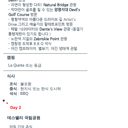
- 자연이 형성한 다리!
Natural Bridge
관광
- 악마만이 골프를 칠 수 있는
암염지대 Devil's
Golf Course
방문
- 형형색색의 아름다운 드라이브 길 Artist's
Drive 그리고 예술가의 팔레트포인트 방문
- 해발 1699미터의
Dante's View
관광 (동절기
통행제한이 있기도 합니다.)
- 노란색 지질의
Zabriskie Point
관광
- 캠핑장 도착후 B.B.Q 석식
- 야간 캠프파이어, 별보기, 야간 생태계 관찰
캠핑
La Quinta 또는 동급
식사
조식
: 불포함
중식
: 현지식 또는 한식 도시락
석식
: BBQ
Day 2
​데스밸리 국립공원
아침 기상 조식