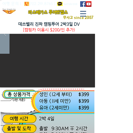
westcost
여행 문의 |
702.219.8765
|
​라스베가스 투어엔젤스
무사고 since 2007
데쓰벨리 진짜 캠핑투어 2박3일 DV
[캠핑카 이용시 $200/인 추가)