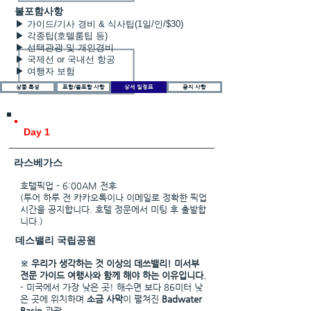
불포함사항
▶ 가이드/기사 경비 & 식사팁(1일/인/$30)
▶ 각종팁(호텔룸팁 등)
▶ 선택관광 및 개인경비
▶ 국제선 or 국내선 항공
▶ 여행자 보험
상품 특성
포함/불포함 사항
상세 일정표
공지 사항
Day 1
라스베가스
호텔픽업 - 6:00AM 전후
(투어 하루 전 카카오톡이나 이메일로 정확한 픽업
시간을 공지합니다. 호텔 정문에서 미팅 후 출발합
니다.)
데스밸리 국립공원
※ 우리가 생각하는 것 이상의 데쓰밸리! 미서부
전문 가이드 여행사와 함께 해야 하는 이유입니다.
- 미국에서 가장 낮은 곳! 해수면 보다 86미터 낮
은 곳에 위치하며
소금 사막
이 펼쳐진
Badwater
Basin
관광