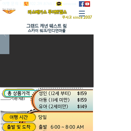
westcost
여행 문의 |
702.219.8765
|
​라스베가스 투어엔젤스
무사고 since 2007
그랜드 캐년 웨스트 림
스카이 워크/인디언마을